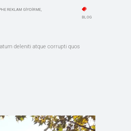
PHE REKLAM GIYDIRME
BLOG
atum deleniti atque corrupti quos