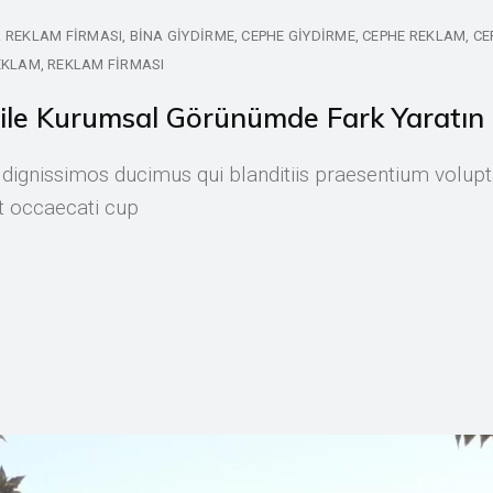
 REKLAM FIRMASI
BINA GIYDIRME
CEPHE GIYDIRME
CEPHE REKLAM
CE
EKLAM
REKLAM FIRMASI
 ile Kurumsal Görünümde Fark Yaratın
 dignissimos ducimus qui blanditiis praesentium volupt
nt occaecati cup