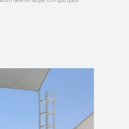
atum deleniti atque corrupti quos