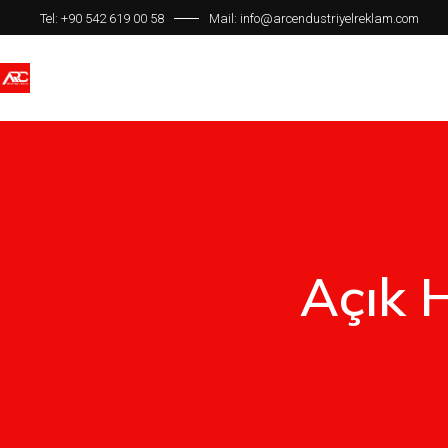
Tel: +90 542 619 00 58
Mail:
info@arcendustriyelreklam.com
Ana Sayfa
Hakkımızda
Hizmetlerimiz
Açık 