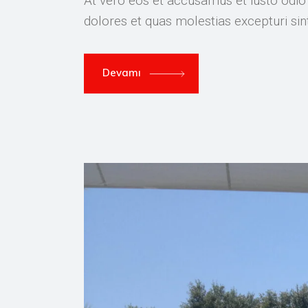
At vero eos et accusamus et iusto odio
dolores et quas molestias excepturi si
Devamı