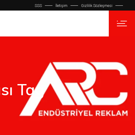
SSS
İletişim
Gizlilik Sözleşmesi
üşterilerimiz
Blog
İletişim
sı Tag