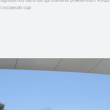
 dignissimos ducimus qui blanditiis praesentium volupt
nt occaecati cup