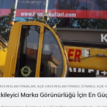
AVA REKLAM FIRMALARI
AÇIK HAVA REKLAM FIRMASI
ISTANBUL AÇIK 
kileyici Marka Görünürlüğü İçin En Gü