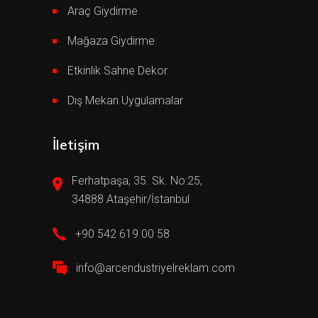
Araç Giydirme
Mağaza Giydirme
Etkinlik Sahne Dekor
Dış Mekan Uygulamalar
İletişim
Ferhatpaşa, 35. Sk. No:25,
34888 Ataşehir/İstanbul
+90 542 619 00 58
info@arcendustriyelreklam.com