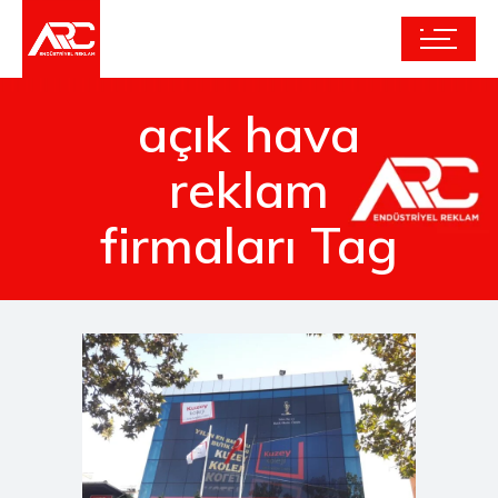
açık hava
reklam
firmaları Tag