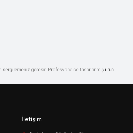
de
sergilemeniz gerekir
. Profesyonelce tasarlanmış
ürün
İletişim