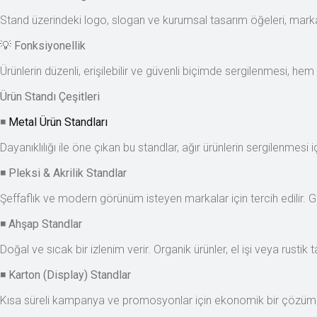
Stand üzerindeki logo, slogan ve kurumsal tasarım öğeleri, marka bil
💡
Fonksiyonellik
Ürünlerin düzenli, erişilebilir ve güvenli biçimde sergilenmesi, he
Ürün Standı Çeşitleri
◾
Metal Ürün Standları
Dayanıklılığı ile öne çıkan bu standlar, ağır ürünlerin sergilenmesi iç
◾
Pleksi & Akrilik Standlar
Şeffaflık ve modern görünüm isteyen markalar için tercih edilir. Ge
◾
Ahşap Standlar
Doğal ve sıcak bir izlenim verir. Organik ürünler, el işi veya rustik 
◾
Karton (Display) Standlar
Kısa süreli kampanya ve promosyonlar için ekonomik bir çözümdür.