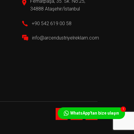
Ferhatpaşa, 35. Sk. No:25,
34888 Ataşehir/İstanbul
+90 542 619 00 58
info@arcendustriyelreklam.com
1
WhatsApp'tan bize ulaşın