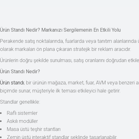
Ürün Standı Nedir? Markanızı Sergilemenin En Etkili Yolu
Perakende satış noktalarında, fuarlarda veya tanıtım alanlarında 
olarak markaları ön plana çıkaran stratejik bir reklam aracıdır.
Ürünlerin doğru şekilde sunulması, satış oranlarını doğrudan etki
Ürün Standı Nedir?
Ürün standı
; bir ürünün mağaza, market, fuar, AVM veya benzeri ala
biçimde sunar, müşteriyle ilk teması etkileyici hale getirir.
Standlar genellikle:
Raflı sistemler
Askılı modüller
Masa üstü teşhir stantları
Zemin üstü interaktif standlar şeklinde tasarlanabilir.