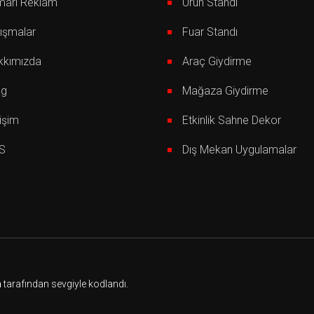
mari Reklam
Ürün Standı
ışmalar
Fuar Standı
kkımızda
Araç Giydirme
og
Mağaza Giydirme
tişim
Etkinlik Sahne Dekor
S
Dış Mekan Uygulamalar
m
tarafından sevgiyle kodlandı.