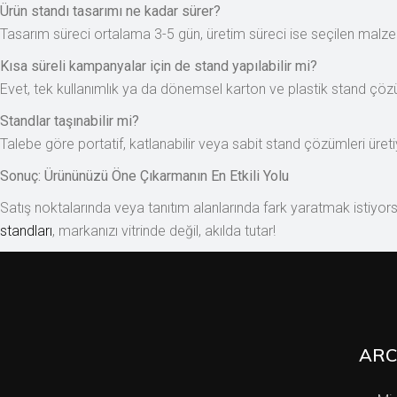
Ürün standı tasarımı ne kadar sürer?
Tasarım süreci ortalama 3-5 gün, üretim süreci ise seçilen malz
Kısa süreli kampanyalar için de stand yapılabilir mi?
Evet, tek kullanımlık ya da dönemsel karton ve plastik stand çö
Standlar taşınabilir mi?
Talebe göre portatif, katlanabilir veya sabit stand çözümleri üret
Sonuç: Ürününüzü Öne Çıkarmanın En Etkili Yolu
Satış noktalarında veya tanıtım alanlarında fark yaratmak istiyor
standları
, markanızı vitrinde değil, akılda tutar!
ARC