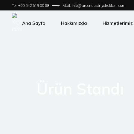
Tel: +90 542 619 00 58
Mail:
info@arcendustriyelreklam.com
Ana Sayfa
Hakkımızda
Hizmetlerimiz
Ürün Standı