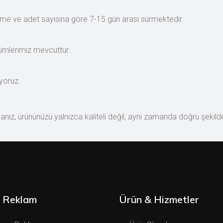
eme ve adet sayısına göre 7-15 gün arası sürmektedir.
zümlerimiz mevcuttur.
iyoruz.
sanız, ürününüzü yalnızca kaliteli değil, aynı zamanda doğru şekil
 Reklam
Ürün & Hizmetler