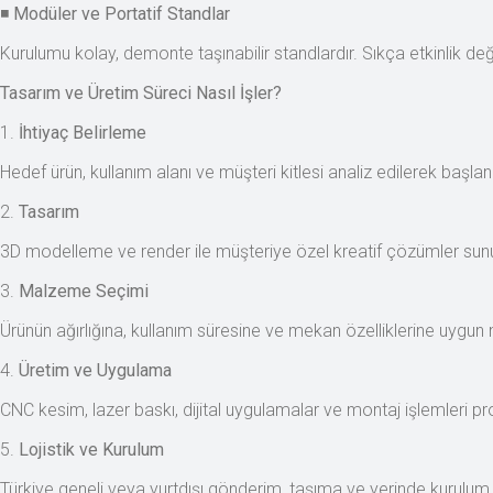
◾
Modüler ve Portatif Standlar
Kurulumu kolay, demonte taşınabilir standlardır. Sıkça etkinlik değ
Tasarım ve Üretim Süreci Nasıl İşler?
1.
İhtiyaç Belirleme
Hedef ürün, kullanım alanı ve müşteri kitlesi analiz edilerek başlang
2.
Tasarım
3D modelleme ve render ile müşteriye özel kreatif çözümler sunul
3.
Malzeme Seçimi
Ürünün ağırlığına, kullanım süresine ve mekan özelliklerine uygun 
4.
Üretim ve Uygulama
CNC kesim, lazer baskı, dijital uygulamalar ve montaj işlemleri pro
5.
Lojistik ve Kurulum
Türkiye geneli veya yurtdışı gönderim, taşıma ve yerinde kurulum 