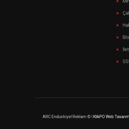
Mi
Çal
Ha
Bl
İle
SS
ARC Endüstriyel Reklam
© I
KlikPO Web Tasarı