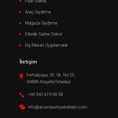
Fuar Standı
Araç Giydirme
Mağaza Giydirme
Etkinlik Sahne Dekor
Dış Mekan Uygulamalar
İletişim
Ferhatpaşa, 35. Sk. No:25,
34888 Ataşehir/İstanbul
+90 542 619 00 58
info@arcendustriyelreklam.com