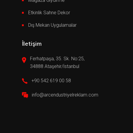
Mağaza Giydirme
Etkinlik Sahne Dekor
Dış Mekan Uygulamalar
İletişim
Ferhatpaşa, 35. Sk. No:25,
34888 Ataşehir/İstanbul
+90 542 619 00 58
info@arcendustriyelreklam.com